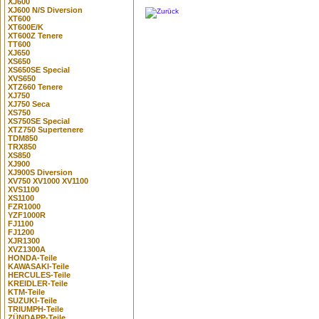
XJ600
XJ600 N/S Diversion
XT600
XT600E/K
XT600Z Tenere
TT600
XJ650
XS650
XS650SE Special
XVS650
XTZ660 Tenere
XJ750
XJ750 Seca
XS750
XS750SE Special
XTZ750 Supertenere
TDM850
TRX850
XS850
XJ900
XJ900S Diversion
XV750 XV1000 XV1100
XVS1100
XS1100
FZR1000
YZF1000R
FJ1100
FJ1200
XJR1300
XVZ1300A
HONDA-Teile
KAWASAKI-Teile
HERCULES-Teile
KREIDLER-Teile
KTM-Teile
SUZUKI-Teile
TRIUMPH-Teile
ZÜNDAPP-Teile