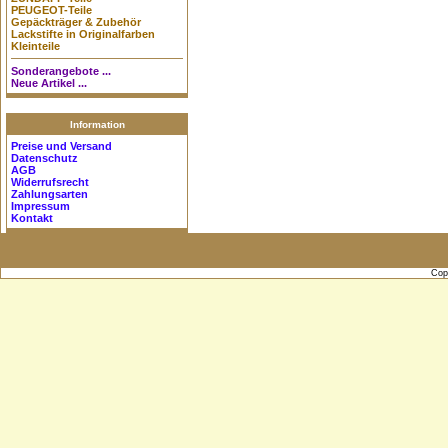
PEUGEOT-Teile
Gepäckträger & Zubehör
Lackstifte in Originalfarben
Kleinteile
Sonderangebote ...
Neue Artikel ...
Information
Preise und Versand
Datenschutz
AGB
Widerrufsrecht
Zahlungsarten
Impressum
Kontakt
Cop