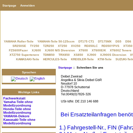
Startpage
Anmelden
YAMAHA Roller-Teile
YAMAHA-Teile 50-125ccm
DT175 CT1
DT175MX
DS5
DS6
SR250SE
TY250
TZR250
XT250
XV250
RD350LC
RD350YPVS
XT350
FZS600Fazer
XJ600
XJ600 N/S Diversion
XT600
XT600E/K
XT600Z Tenere
XTZ750 Supertenere
TDM850
TRX850
XS850
XJ900
XJ900S Diversion
X
KAWASAKI-Teile
HERCULES-Teile
KREIDLER-Teile
KTM-Teile
SUZUKI-Teil
Startpage
:: Schreiben Sie uns
Sprachen
Deibel Zweirad
Angelika & Silvia Deibel GbR
Neudorf 10
D-77978 Schuttertal
Deutschland
Wichtige Links
Tel.0049(0)7826-326
Fachwerkstatt
USt-IdNr. DE 210 146 688
Yamaha-Teile
ohne
Modellzuordnung
Honda-Teile
ohne
Modellzuordnung
Bei Ersatzteilanfragen benö
YAMAHA-Dekore
Kawasaki-Teile
ohne
Modellzuordnung
1.) Fahrgestell-Nr., FIN (Fahr