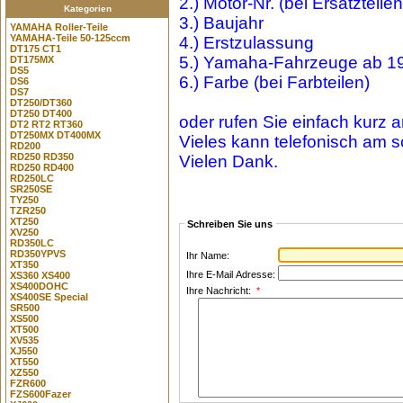
2.) Motor-Nr. (bei Ersatzteile
Kategorien
3.) Baujahr
YAMAHA Roller-Teile
YAMAHA-Teile 50-125ccm
4.) Erstzulassung
DT175 CT1
5.) Yamaha-Fahrzeuge ab 199
DT175MX
DS5
6.) Farbe (bei Farbteilen)
DS6
DS7
DT250/DT360
DT250 DT400
oder rufen Sie einfach kurz a
DT2 RT2 RT360
DT250MX DT400MX
Vieles kann telefonisch am s
RD200
RD250 RD350
Vielen Dank.
RD250 RD400
RD250LC
SR250SE
TY250
TZR250
XT250
Schreiben Sie uns
XV250
RD350LC
RD350YPVS
Ihr Name:
XT350
Ihre E-Mail Adresse:
XS360 XS400
XS400DOHC
Ihre Nachricht:
*
XS400SE Special
SR500
XS500
XT500
XV535
XJ550
XT550
XZ550
FZR600
FZS600Fazer