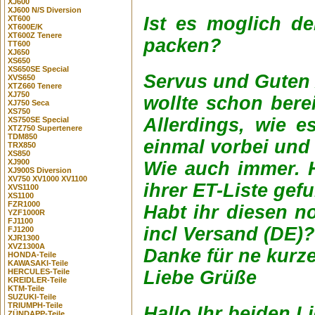
XJ600
XJ600 N/S Diversion
Ist es moglich de
XT600
XT600E/K
XT600Z Tenere
packen?
TT600
XJ650
XS650
XS650SE Special
Servus und Guten
XVS650
XTZ660 Tenere
XJ750
wollte schon bere
XJ750 Seca
XS750
Allerdings, wie e
XS750SE Special
XTZ750 Supertenere
TDM850
einmal vorbei und 
TRX850
XS850
XJ900
Wie auch immer. 
XJ900S Diversion
XV750 XV1000 XV1100
ihrer ET-Liste gef
XVS1100
XS1100
FZR1000
Habt ihr diesen n
YZF1000R
FJ1100
incl Versand (DE)?
FJ1200
XJR1300
XVZ1300A
Danke für ne kurze
HONDA-Teile
KAWASAKI-Teile
Liebe Grüße
HERCULES-Teile
KREIDLER-Teile
KTM-Teile
SUZUKI-Teile
TRIUMPH-Teile
Hallo Ihr beiden L
ZÜNDAPP-Teile