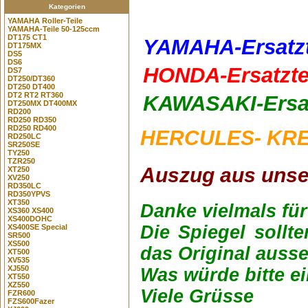
Kategorien
YAMAHA Roller-Teile
YAMAHA-Teile 50-125ccm
DT175 CT1
YAMAHA-Ersatzte
DT175MX
DS5
DS6
HONDA-Ersatztei
DS7
DT250/DT360
DT250 DT400
DT2 RT2 RT360
KAWASAKI-Ersatz
DT250MX DT400MX
RD200
RD250 RD350
RD250 RD400
HERCULES- KREI
RD250LC
SR250SE
TY250
TZR250
Auszug aus unse
XT250
XV250
RD350LC
RD350YPVS
XT350
Danke vielmals für
XS360 XS400
XS400DOHC
Die Spiegel sollt
XS400SE Special
SR500
XS500
das Original auss
XT500
XV535
XJ550
Was würde bitte e
XT550
XZ550
Viele Grüsse
FZR600
FZS600Fazer