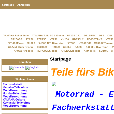
Startpage
Anmelden
YAMAHA Roller-Teile
YAMAHA-Teile 50-125ccm
DT175 CT1
DT175MX
DS5
DS6
SR250SE
TY250
TZR250
XT250
XV250
RD350LC
RD350YPVS
XT350
FZS600Fazer
XJ600
XJ600 N/S Diversion
XT600
XT600E/K
XT600Z Tenere
XTZ750 Supertenere
TDM850
TRX850
XS850
XJ900
XJ900S Diversion
X
KAWASAKI-Teile
HERCULES-Teile
KREIDLER-Teile
KTM-Teile
SUZUKI-Teil
Startpage
Sprachen
Teile fürs Bi
Wichtige Links
Fachwerkstatt
Yamaha-Teile
ohne
Modellzuordnung
Motorrad - E
Honda-Teile
ohne
Modellzuordnung
YAMAHA-Dekore
Kawasaki-Teile
ohne
Fachwerkstat
Modellzuordnung