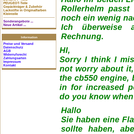
PEUGEOT-Teile
Rollerhelm passt
Gepäckträger & Zubehör
Lackstifte in Originalfarben
Kleinteile
noch ein wenig na
Sonderangebote ...
Ich überweise
Neue Artikel ...
Rechnung.
Information
Preise und Versand
Datenschutz
HI,
AGB
Widerrufsrecht
Sorry I think I m
Zahlungsarten
Impressum
Kontakt
not worry about it,
the cb550 engine,
in for increased 
do you know when I
Hallo
Sie haben eine Fla
sollte haben, ab