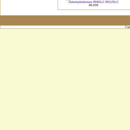
Gabelzylindersatz RD80LC RD125LC
88,00€
Cop