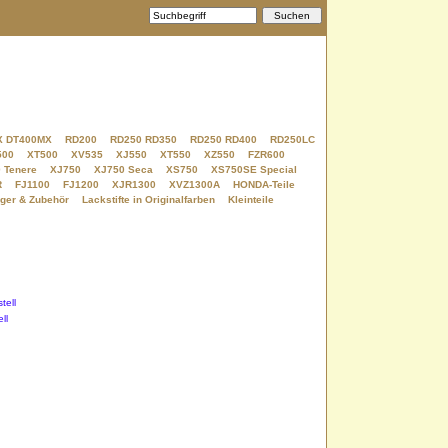
X DT400MX
RD200
RD250 RD350
RD250 RD400
RD250LC
500
XT500
XV535
XJ550
XT550
XZ550
FZR600
 Tenere
XJ750
XJ750 Seca
XS750
XS750SE Special
R
FJ1100
FJ1200
XJR1300
XVZ1300A
HONDA-Teile
ger & Zubehör
Lackstifte in Originalfarben
Kleinteile
ll