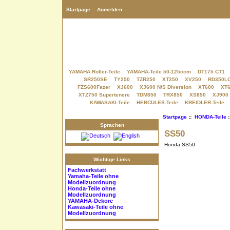
Startpage
Anmelden
YAMAHA Roller-Teile
YAMAHA-Teile 50-125ccm
DT175 CT1
SR250SE
TY250
TZR250
XT250
XV250
RD350L
FZS600Fazer
XJ600
XJ600 N/S Diversion
XT600
XT6
XTZ750 Supertenere
TDM850
TRX850
XS850
XJ900
KAWASAKI-Teile
HERCULES-Teile
KREIDLER-Teile
Startpage
::
HONDA-Teile
:
Sprachen
SS50
Honda SS50
Wichtige Links
Fachwerkstatt
Yamaha-Teile
ohne
Modellzuordnung
Honda-Teile
ohne
Modellzuordnung
YAMAHA-Dekore
Kawasaki-Teile
ohne
Modellzuordnung