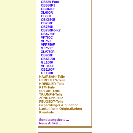
CB550 Four
CB550K3
CBR600F
XL600R
CB650
CBX650E
CB750C
CB750K
CB750K0-K7
CBX750F
VF750C
VF750F
VFR750F
VT750C
XLV750R
CB900F
CBX1000
GL1000
VF1000F
CB1100F
GL1200
KAWASAKI-Teile
HERCULES-Teile
KREIDLER-Teile
KTM-Teile
SUZUKI-Teile
TRIUMPH-Teile
ZÜNDAPP-Teile
PEUGEOT-Teile
Gepäckträger & Zubehör
Lackstifte in Originalfarben
Kleinteile
Sonderangebote ...
Neue Artikel ...