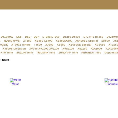
DT175MX
DS5
DS6
DS7
DT250/DT360
DT250 DT400
DT2 RT2 RT360
DT250M
C
RD350YPVS
XT350
XS360 XS400
XS400DOHC
XS400SE Special
SR500
XS
00E/K
XT600Z Tenere
TT600
XJ650
XS650
XS650SE Special
XVS650
XTZ660
XJ900S Diversion
XV750 XV1000 XV1100
XVS1100
XS1100
FZR1000
YZF1000
KTM-Teile
SUZUKI-Teile
TRIUMPH-Teile
ZÜNDAPP-Teile
PEUGEOT-Teile
Gepäckträ
: SS50
Motor
Fahrgeste