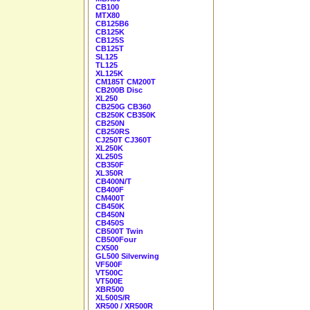
CB100
MTX80
CB125B6
CB125K
CB125S
CB125T
SL125
TL125
XL125K
CM185T CM200T
CB200B Disc
XL250
CB250G CB360
CB250K CB350K
CB250N
CB250RS
CJ250T CJ360T
XL250K
XL250S
CB350F
XL350R
CB400N/T
CB400F
CM400T
CB450K
CB450N
CB450S
CB500T Twin
CB500Four
CX500
GL500 Silverwing
VF500F
VT500C
VT500E
XBR500
XL500S/R
XR500 / XR500R