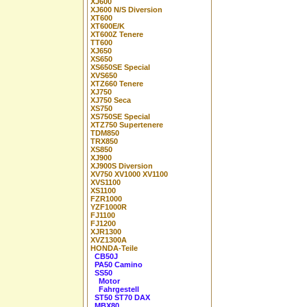
XJ600
XJ600 N/S Diversion
XT600
XT600E/K
XT600Z Tenere
TT600
XJ650
XS650
XS650SE Special
XVS650
XTZ660 Tenere
XJ750
XJ750 Seca
XS750
XS750SE Special
XTZ750 Supertenere
TDM850
TRX850
XS850
XJ900
XJ900S Diversion
XV750 XV1000 XV1100
XVS1100
XS1100
FZR1000
YZF1000R
FJ1100
FJ1200
XJR1300
XVZ1300A
HONDA-Teile
CB50J
PA50 Camino
SS50
Motor
Fahrgestell
ST50 ST70 DAX
MBX80