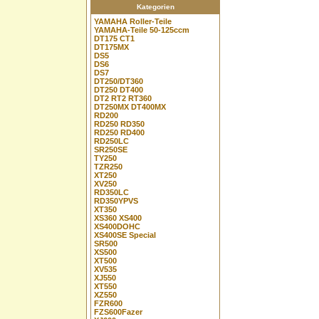
Kategorien
YAMAHA Roller-Teile
YAMAHA-Teile 50-125ccm
DT175 CT1
DT175MX
DS5
DS6
DS7
DT250/DT360
DT250 DT400
DT2 RT2 RT360
DT250MX DT400MX
RD200
RD250 RD350
RD250 RD400
RD250LC
SR250SE
TY250
TZR250
XT250
XV250
RD350LC
RD350YPVS
XT350
XS360 XS400
XS400DOHC
XS400SE Special
SR500
XS500
XT500
XV535
XJ550
XT550
XZ550
FZR600
FZS600Fazer