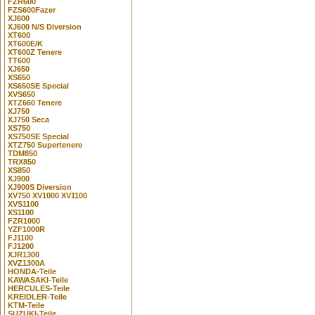
FZR600
FZS600Fazer
XJ600
XJ600 N/S Diversion
XT600
XT600E/K
XT600Z Tenere
TT600
XJ650
XS650
XS650SE Special
XVS650
XTZ660 Tenere
XJ750
XJ750 Seca
XS750
XS750SE Special
XTZ750 Supertenere
TDM850
TRX850
XS850
XJ900
XJ900S Diversion
XV750 XV1000 XV1100
XVS1100
XS1100
FZR1000
YZF1000R
FJ1100
FJ1200
XJR1300
XVZ1300A
HONDA-Teile
KAWASAKI-Teile
HERCULES-Teile
KREIDLER-Teile
KTM-Teile
SUZUKI-Teile