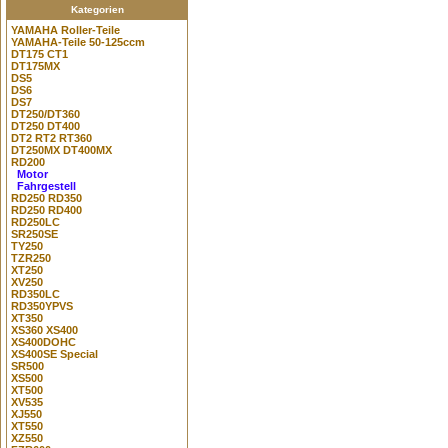
Kategorien
YAMAHA Roller-Teile
YAMAHA-Teile 50-125ccm
DT175 CT1
DT175MX
DS5
DS6
DS7
DT250/DT360
DT250 DT400
DT2 RT2 RT360
DT250MX DT400MX
RD200
Motor
Fahrgestell
RD250 RD350
RD250 RD400
RD250LC
SR250SE
TY250
TZR250
XT250
XV250
RD350LC
RD350YPVS
XT350
XS360 XS400
XS400DOHC
XS400SE Special
SR500
XS500
XT500
XV535
XJ550
XT550
XZ550