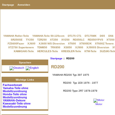
Startpage
Anmelden
YAMAHA Roller-Teile
YAMAHA-Teile 50-125ccm
DT175 CT1
DT175MX
DS5
DS6
SR250SE
TY250
TZR250
XT250
XV250
RD350LC
RD350YPVS
XT350
FZS600Fazer
XJ600
XJ600 N/S Diversion
XT600
XT600E/K
XT600Z Tenere
XTZ750 Supertenere
TDM850
TRX850
XS850
XJ900
XJ900S Diversion
X
KAWASAKI-Teile
HERCULES-Teile
KREIDLER-Teile
KTM-Teile
SUZUKI-Teil
Startpage
:: RD200
Sprachen
RD200
YAMAHA RD200 Typ 397 1975
Wichtige Links
RD200 Typ 1E8 1976 - 1977
Fachwerkstatt
Yamaha-Teile
ohne
RD200 Type 2R7 1978-1979
Modellzuordnung
Honda-Teile
ohne
Modellzuordnung
YAMAHA-Dekore
Kawasaki-Teile
ohne
Motor
Modellzuordnung