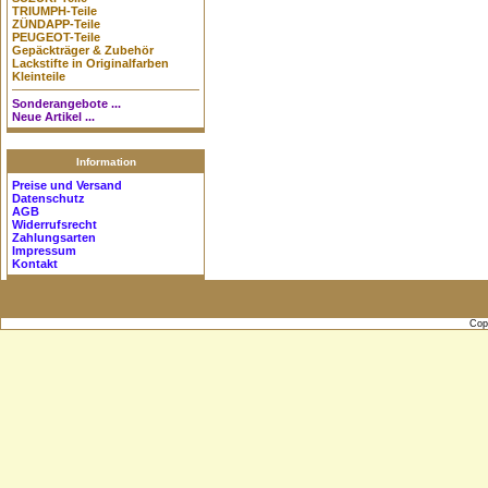
TRIUMPH-Teile
ZÜNDAPP-Teile
PEUGEOT-Teile
Gepäckträger & Zubehör
Lackstifte in Originalfarben
Kleinteile
Sonderangebote ...
Neue Artikel ...
Information
Preise und Versand
Datenschutz
AGB
Widerrufsrecht
Zahlungsarten
Impressum
Kontakt
Cop