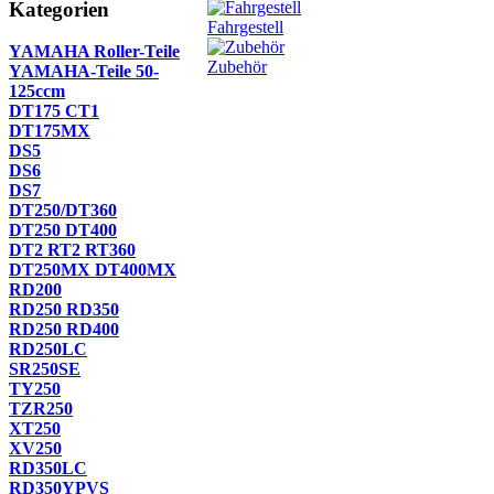
Kategorien
Fahrgestell
YAMAHA Roller-Teile
Zubehör
YAMAHA-Teile 50-
125ccm
DT175 CT1
DT175MX
DS5
DS6
DS7
DT250/DT360
DT250 DT400
DT2 RT2 RT360
DT250MX DT400MX
RD200
RD250 RD350
RD250 RD400
RD250LC
SR250SE
TY250
TZR250
XT250
XV250
RD350LC
RD350YPVS