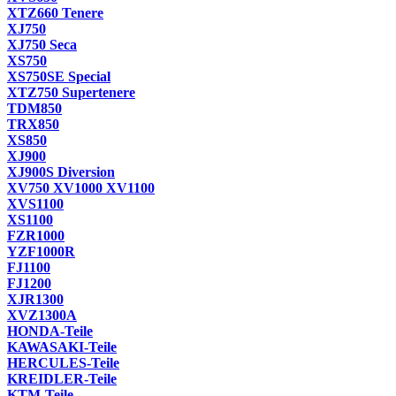
XTZ660 Tenere
XJ750
XJ750 Seca
XS750
XS750SE Special
XTZ750 Supertenere
TDM850
TRX850
XS850
XJ900
XJ900S Diversion
XV750 XV1000 XV1100
XVS1100
XS1100
FZR1000
YZF1000R
FJ1100
FJ1200
XJR1300
XVZ1300A
HONDA-Teile
KAWASAKI-Teile
HERCULES-Teile
KREIDLER-Teile
KTM-Teile