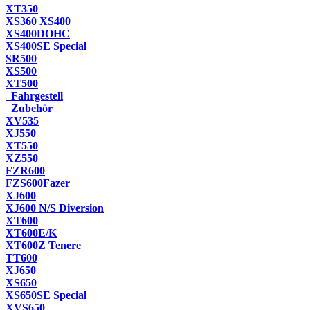
XT350
XS360 XS400
XS400DOHC
XS400SE Special
SR500
XS500
XT500
Fahrgestell
Zubehör
XV535
XJ550
XT550
XZ550
FZR600
FZS600Fazer
XJ600
XJ600 N/S Diversion
XT600
XT600E/K
XT600Z Tenere
TT600
XJ650
XS650
XS650SE Special
XVS650