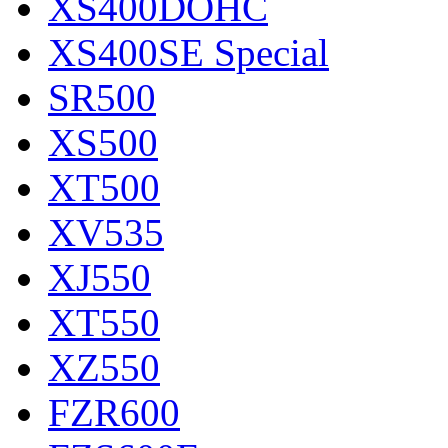
XS400DOHC
XS400SE Special
SR500
XS500
XT500
XV535
XJ550
XT550
XZ550
FZR600