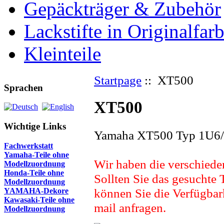
Gepäckträger & Zubehör
Lackstifte in Originalfar
Kleinteile
Startpage
:: XT500
Sprachen
XT500
Wichtige Links
Yamaha XT500 Typ 1U6/
Fachwerkstatt
Yamaha-Teile
ohne
Wir haben die verschiede
Modellzuordnung
Honda-Teile
ohne
Sollten Sie das gesuchte T
Modellzuordnung
können Sie die Verfügbark
YAMAHA-Dekore
Kawasaki-Teile
ohne
mail anfragen.
Modellzuordnung