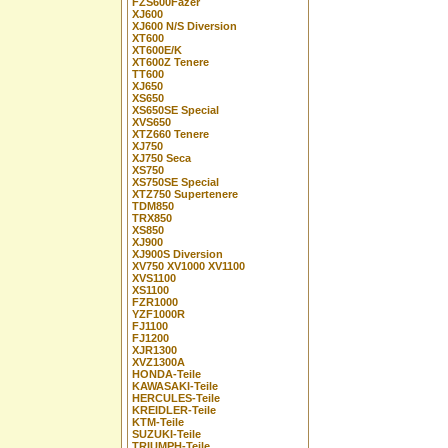
FZS600Fazer
XJ600
XJ600 N/S Diversion
XT600
XT600E/K
XT600Z Tenere
TT600
XJ650
XS650
XS650SE Special
XVS650
XTZ660 Tenere
XJ750
XJ750 Seca
XS750
XS750SE Special
XTZ750 Supertenere
TDM850
TRX850
XS850
XJ900
XJ900S Diversion
XV750 XV1000 XV1100
XVS1100
XS1100
FZR1000
YZF1000R
FJ1100
FJ1200
XJR1300
XVZ1300A
HONDA-Teile
KAWASAKI-Teile
HERCULES-Teile
KREIDLER-Teile
KTM-Teile
SUZUKI-Teile
TRIUMPH-Teile