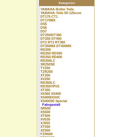
Kategorien
YAMAHA Roller-Teile
YAMAHA-Teile 50-125ccm
DT175 CT1
DT175MX
DS5
DS6
DS7
DT250/DT360
DT250 DT400
DT2 RT2 RT360
DT250MX DT400MX
RD200
RD250 RD350
RD250 RD400
RD250LC
SR250SE
TY250
TZR250
XT250
XV250
RD350LC
RD350YPVS
XT350
XS360 XS400
XS400DOHC
XS400SE Special
Fahrgestell
SR500
XS500
XT500
XV535
XJ550
XT550
XZ550
FZR600