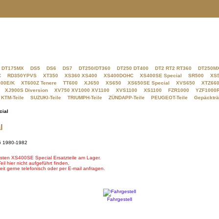
DT175MX
DS5
DS6
DS7
DT250/DT360
DT250 DT400
DT2 RT2 RT360
DT250M
C
RD350YPVS
XT350
XS360 XS400
XS400DOHC
XS400SE Special
SR500
XS
00E/K
XT600Z Tenere
TT600
XJ650
XS650
XS650SE Special
XVS650
XTZ660
XJ900S Diversion
XV750 XV1000 XV1100
XVS1100
XS1100
FZR1000
YZF1000
KTM-Teile
SUZUKI-Teile
TRIUMPH-Teile
ZÜNDAPP-Teile
PEUGEOT-Teile
Gepäckträ
ial
l
5 1980-1982
sten XS400SE Special Ersatzteile am Lager.
il hier nicht aufgeführt finden,
it gerne telefonisch oder per E-mail anfragen.
Fahrgestell