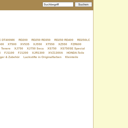
X DT400MX
RD200
RD250 RD350
RD250 RD400
RD250LC
500
XT500
XV535
XJ550
XT550
XZ550
FZR600
 Tenere
XJ750
XJ750 Seca
XS750
XS750SE Special
R
FJ1100
FJ1200
XJR1300
XVZ1300A
HONDA-Teile
ger & Zubehör
Lackstifte in Originalfarben
Kleinteile