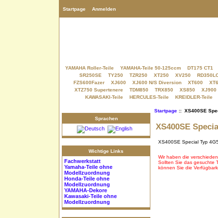
Startpage
Anmelden
YAMAHA Roller-Teile
YAMAHA-Teile 50-125ccm
DT175 CT1
SR250SE
TY250
TZR250
XT250
XV250
RD350L
FZS600Fazer
XJ600
XJ600 N/S Diversion
XT600
XT6
XTZ750 Supertenere
TDM850
TRX850
XS850
XJ900
KAWASAKI-Teile
HERCULES-Teile
KREIDLER-Teile
Startpage
:: XS400SE Spec
Sprachen
XS400SE Specia
XS400SE Special Typ 4G
Wichtige Links
Wir haben die verschieden
Fachwerkstatt
Sollten Sie das gesuchte Te
Yamaha-Teile
ohne
können Sie die Verfügbarke
Modellzuordnung
Honda-Teile
ohne
Modellzuordnung
YAMAHA-Dekore
Kawasaki-Teile
ohne
Modellzuordnung