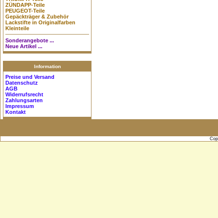
ZÜNDAPP-Teile
PEUGEOT-Teile
Gepäckträger & Zubehör
Lackstifte in Originalfarben
Kleinteile
Sonderangebote ...
Neue Artikel ...
Information
Preise und Versand
Datenschutz
AGB
Widerrufsrecht
Zahlungsarten
Impressum
Kontakt
Cop