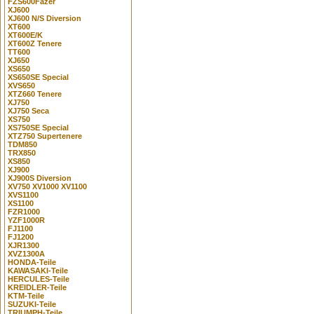
FZS600Fazer
XJ600
XJ600 N/S Diversion
XT600
XT600E/K
XT600Z Tenere
TT600
XJ650
XS650
XS650SE Special
XVS650
XTZ660 Tenere
XJ750
XJ750 Seca
XS750
XS750SE Special
XTZ750 Supertenere
TDM850
TRX850
XS850
XJ900
XJ900S Diversion
XV750 XV1000 XV1100
XVS1100
XS1100
FZR1000
YZF1000R
FJ1100
FJ1200
XJR1300
XVZ1300A
HONDA-Teile
KAWASAKI-Teile
HERCULES-Teile
KREIDLER-Teile
KTM-Teile
SUZUKI-Teile
TRIUMPH-Teile