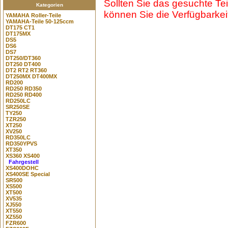
Sollten Sie das gesuchte Teil
Kategorien
können Sie die Verfügbarkeit
YAMAHA Roller-Teile
YAMAHA-Teile 50-125ccm
DT175 CT1
DT175MX
DS5
DS6
DS7
DT250/DT360
DT250 DT400
DT2 RT2 RT360
DT250MX DT400MX
RD200
RD250 RD350
RD250 RD400
RD250LC
SR250SE
TY250
TZR250
XT250
XV250
RD350LC
RD350YPVS
XT350
XS360 XS400
Fahrgestell
XS400DOHC
XS400SE Special
SR500
XS500
XT500
XV535
XJ550
XT550
XZ550
FZR600