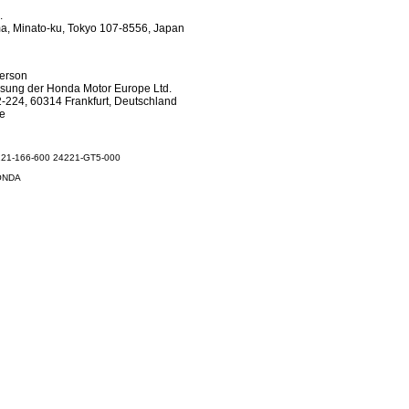
.
a, Minato-ku, Tokyo 107-8556, Japan
Person
sung der Honda Motor Europe Ltd.
-224, 60314 Frankfurt, Deutschland
.de
4221-166-600 24221-GT5-000
HONDA