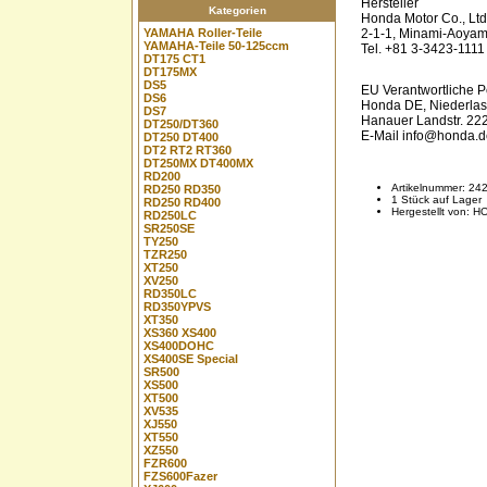
Hersteller
Kategorien
Honda Motor Co., Ltd
YAMAHA Roller-Teile
2-1-1, Minami-Aoyam
YAMAHA-Teile 50-125ccm
Tel. +81 3-3423-1111
DT175 CT1
DT175MX
DS5
EU Verantwortliche 
DS6
Honda DE, Niederlas
DS7
Hanauer Landstr. 222
DT250/DT360
E-Mail info@honda
DT250 DT400
DT2 RT2 RT360
DT250MX DT400MX
RD200
Artikelnummer: 2
RD250 RD350
1 Stück auf Lager
RD250 RD400
Hergestellt von: 
RD250LC
SR250SE
TY250
TZR250
XT250
XV250
RD350LC
RD350YPVS
XT350
XS360 XS400
XS400DOHC
XS400SE Special
SR500
XS500
XT500
XV535
XJ550
XT550
XZ550
FZR600
FZS600Fazer