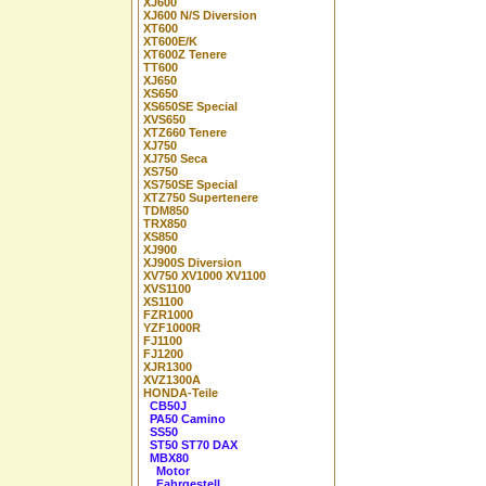
XJ600
XJ600 N/S Diversion
XT600
XT600E/K
XT600Z Tenere
TT600
XJ650
XS650
XS650SE Special
XVS650
XTZ660 Tenere
XJ750
XJ750 Seca
XS750
XS750SE Special
XTZ750 Supertenere
TDM850
TRX850
XS850
XJ900
XJ900S Diversion
XV750 XV1000 XV1100
XVS1100
XS1100
FZR1000
YZF1000R
FJ1100
FJ1200
XJR1300
XVZ1300A
HONDA-Teile
CB50J
PA50 Camino
SS50
ST50 ST70 DAX
MBX80
Motor
Fahrgestell