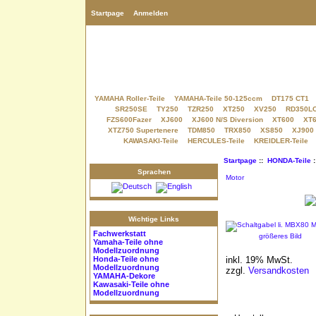
Startpage
Anmelden
YAMAHA Roller-Teile
YAMAHA-Teile 50-125ccm
DT175 CT1
SR250SE
TY250
TZR250
XT250
XV250
RD350L
FZS600Fazer
XJ600
XJ600 N/S Diversion
XT600
XT6
XTZ750 Supertenere
TDM850
TRX850
XS850
XJ900
KAWASAKI-Teile
HERCULES-Teile
KREIDLER-Teile
Startpage
::
HONDA-Teile
Sprachen
Motor
Wichtige Links
Fachwerkstatt
größeres Bild
Yamaha-Teile
ohne
Modellzuordnung
inkl. 19% MwSt.
Honda-Teile
ohne
Modellzuordnung
zzgl.
Versandkosten
YAMAHA-Dekore
Kawasaki-Teile
ohne
Modellzuordnung