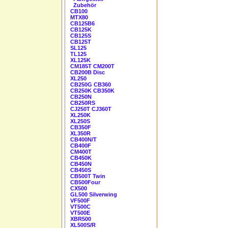
Zubehör
CB100
MTX80
CB125B6
CB125K
CB125S
CB125T
SL125
TL125
XL125K
CM185T CM200T
CB200B Disc
XL250
CB250G CB360
CB250K CB350K
CB250N
CB250RS
CJ250T CJ360T
XL250K
XL250S
CB350F
XL350R
CB400N/T
CB400F
CM400T
CB450K
CB450N
CB450S
CB500T Twin
CB500Four
CX500
GL500 Silverwing
VF500F
VT500C
VT500E
XBR500
XL500S/R