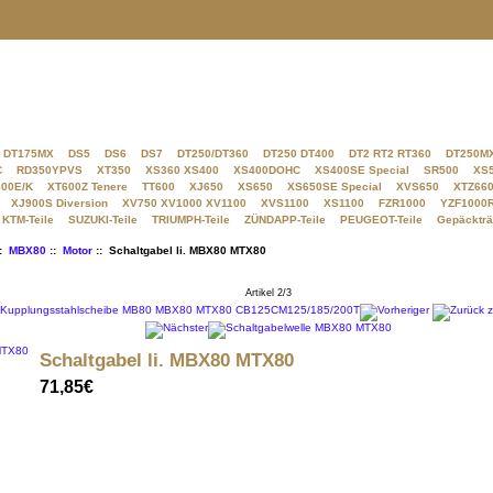
DT175MX
DS5
DS6
DS7
DT250/DT360
DT250 DT400
DT2 RT2 RT360
DT250M
C
RD350YPVS
XT350
XS360 XS400
XS400DOHC
XS400SE Special
SR500
XS
00E/K
XT600Z Tenere
TT600
XJ650
XS650
XS650SE Special
XVS650
XTZ660
XJ900S Diversion
XV750 XV1000 XV1100
XVS1100
XS1100
FZR1000
YZF1000
KTM-Teile
SUZUKI-Teile
TRIUMPH-Teile
ZÜNDAPP-Teile
PEUGEOT-Teile
Gepäckträ
::
MBX80
::
Motor
:: Schaltgabel li. MBX80 MTX80
Artikel 2/3
Schaltgabel li. MBX80 MTX80
71,85€