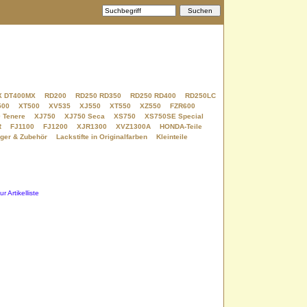
X DT400MX
RD200
RD250 RD350
RD250 RD400
RD250LC
500
XT500
XV535
XJ550
XT550
XZ550
FZR600
 Tenere
XJ750
XJ750 Seca
XS750
XS750SE Special
R
FJ1100
FJ1200
XJR1300
XVZ1300A
HONDA-Teile
ger & Zubehör
Lackstifte in Originalfarben
Kleinteile