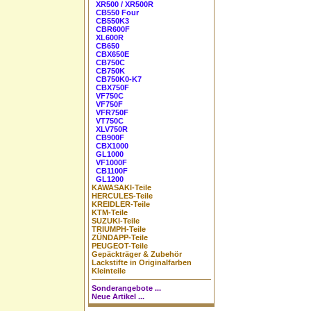
XR500 / XR500R
CB550 Four
CB550K3
CBR600F
XL600R
CB650
CBX650E
CB750C
CB750K
CB750K0-K7
CBX750F
VF750C
VF750F
VFR750F
VT750C
XLV750R
CB900F
CBX1000
GL1000
VF1000F
CB1100F
GL1200
KAWASAKI-Teile
HERCULES-Teile
KREIDLER-Teile
KTM-Teile
SUZUKI-Teile
TRIUMPH-Teile
ZÜNDAPP-Teile
PEUGEOT-Teile
Gepäckträger & Zubehör
Lackstifte in Originalfarben
Kleinteile
Sonderangebote ...
Neue Artikel ...