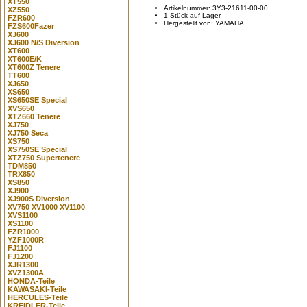
XT550
Artikelnummer: 3Y3-21611-00-00
XZ550
1 Stück auf Lager
FZR600
Hergestellt von: YAMAHA
FZS600Fazer
XJ600
XJ600 N/S Diversion
XT600
XT600E/K
XT600Z Tenere
TT600
XJ650
XS650
XS650SE Special
XVS650
XTZ660 Tenere
XJ750
XJ750 Seca
XS750
XS750SE Special
XTZ750 Supertenere
TDM850
TRX850
XS850
XJ900
XJ900S Diversion
XV750 XV1000 XV1100
XVS1100
XS1100
FZR1000
YZF1000R
FJ1100
FJ1200
XJR1300
XVZ1300A
HONDA-Teile
KAWASAKI-Teile
HERCULES-Teile
KREIDLER-Teile