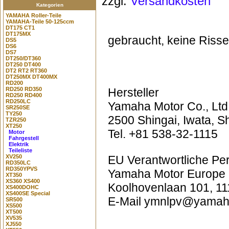
zzgl.
Versandkosten
Kategorien
YAMAHA Roller-Teile
YAMAHA-Teile 50-125ccm
DT175 CT1
DT175MX
gebraucht, keine Risse
DS5
DS6
DS7
DT250/DT360
DT250 DT400
DT2 RT2 RT360
DT250MX DT400MX
RD200
RD250 RD350
Hersteller
RD250 RD400
RD250LC
Yamaha Motor Co., Ltd
SR250SE
TY250
2500 Shingai, Iwata, 
TZR250
XT250
Tel. +81 538-32-1115
Motor
Fahrgestell
Elektrik
Teileliste
XV250
EU Verantwortliche Pe
RD350LC
RD350YPVS
Yamaha Motor Europe 
XT350
XS360 XS400
Koolhovenlaan 101, 11
XS400DOHC
XS400SE Special
E-Mail ymnlpv@yamaha
SR500
XS500
XT500
XV535
XJ550