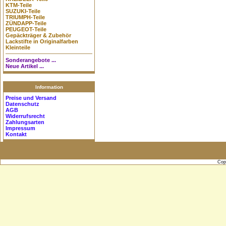
KTM-Teile
SUZUKI-Teile
TRIUMPH-Teile
ZÜNDAPP-Teile
PEUGEOT-Teile
Gepäckträger & Zubehör
Lackstifte in Originalfarben
Kleinteile
Sonderangebote ...
Neue Artikel ...
Information
Preise und Versand
Datenschutz
AGB
Widerrufsrecht
Zahlungsarten
Impressum
Kontakt
Cop