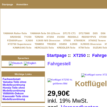
Startpage
Anmelden
YAMAHA Roller-Teile
YAMAHA-Teile 50-125ccm
DT175 CT1
DT175MX
DS5
DS6
SR250SE
TY250
TZR250
XT250
XV250
RD350LC
RD350YPVS
XT350
FZS600Fazer
XJ600
XJ600 N/S Diversion
XT600
XT600E/K
XT600Z Tenere
XTZ750 Supertenere
TDM850
TRX850
XS850
XJ900
XJ900S Diversion
X
KAWASAKI-Teile
HERCULES-Teile
KREIDLER-Teile
KTM-Teile
SUZUKI-Teil
Startpage
::
XT250
::
Fahrges
Sprachen
Fahrgestell
Wichtige Links
Fachwerkstatt
Kotflügel
Yamaha-Teile
ohne
größeres Bild
Modellzuordnung
Honda-Teile
ohne
Modellzuordnung
29,90€
YAMAHA-Dekore
Kawasaki-Teile
ohne
inkl. 19% MwSt.
Modellzuordnung