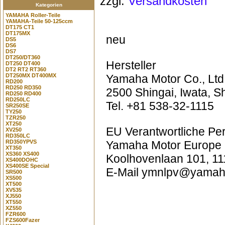
zzgl.
Versandkosten
Kategorien
YAMAHA Roller-Teile
YAMAHA-Teile 50-125ccm
DT175 CT1
DT175MX
neu
DS5
DS6
DS7
DT250/DT360
Hersteller
DT250 DT400
DT2 RT2 RT360
DT250MX DT400MX
Yamaha Motor Co., Ltd
RD200
RD250 RD350
2500 Shingai, Iwata, 
RD250 RD400
RD250LC
Tel. +81 538-32-1115
SR250SE
TY250
TZR250
XT250
EU Verantwortliche Pe
XV250
RD350LC
RD350YPVS
Yamaha Motor Europe 
XT350
XS360 XS400
Koolhovenlaan 101, 11
XS400DOHC
XS400SE Special
E-Mail ymnlpv@yamaha
SR500
XS500
XT500
XV535
XJ550
XT550
XZ550
FZR600
FZS600Fazer