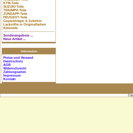
KTM-Teile
SUZUKI-Teile
TRIUMPH-Teile
ZÜNDAPP-Teile
PEUGEOT-Teile
Gepäckträger & Zubehör
Lackstifte in Originalfarben
Kleinteile
Sonderangebote ...
Neue Artikel ...
Information
Preise und Versand
Datenschutz
AGB
Widerrufsrecht
Zahlungsarten
Impressum
Kontakt
Cop