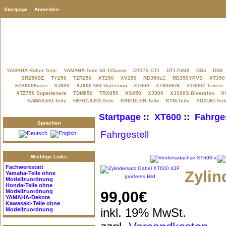
Startpage
Anmelden
YAMAHA Roller-Teile
YAMAHA-Teile 50-125ccm
DT175 CT1
DT175MX
DS5
DS6
SR250SE
TY250
TZR250
XT250
XV250
RD350LC
RD350YPVS
XT350
FZS600Fazer
XJ600
XJ600 N/S Diversion
XT600
XT600E/K
XT600Z Tenere
XTZ750 Supertenere
TDM850
TRX850
XS850
XJ900
XJ900S Diversion
X
KAWASAKI-Teile
HERCULES-Teile
KREIDLER-Teile
KTM-Teile
SUZUKI-Teil
Startpage
::
XT600
::
Fahrges
Sprachen
Fahrgestell
Wichtige Links
Fachwerkstatt
Zylin
Yamaha-Teile
ohne
größeres Bild
Modellzuordnung
Honda-Teile
ohne
Modellzuordnung
99,00€
YAMAHA-Dekore
Kawasaki-Teile
ohne
inkl. 19% MwSt.
Modellzuordnung