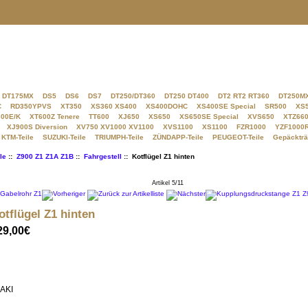
DT175MX
DS5
DS6
DS7
DT250/DT360
DT250 DT400
DT2 RT2 RT360
DT250M
C
RD350YPVS
XT350
XS360 XS400
XS400DOHC
XS400SE Special
SR500
XS
00E/K
XT600Z Tenere
TT600
XJ650
XS650
XS650SE Special
XVS650
XTZ660
XJ900S Diversion
XV750 XV1000 XV1100
XVS1100
XS1100
FZR1000
YZF1000
KTM-Teile
SUZUKI-Teile
TRIUMPH-Teile
ZÜNDAPP-Teile
PEUGEOT-Teile
Gepäckträ
le
::
Z900 Z1 Z1A Z1B
::
Fahrgestell
:: Kotflügel Z1 hinten
Artikel 5/11
otflügel Z1 hinten
29,00€
SAKI