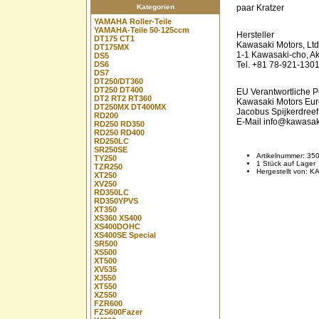
Kategorien
paar Kratzer
YAMAHA Roller-Teile
YAMAHA-Teile 50-125ccm
Hersteller
DT175 CT1
Kawasaki Motors, Ltd
DT175MX
1-1 Kawasaki-cho, A
DS5
DS6
Tel. +81 78-921-130
DS7
DT250/DT360
DT250 DT400
EU Verantwortliche 
DT2 RT2 RT360
Kawasaki Motors Eur
DT250MX DT400MX
Jacobus Spijkerdreef
RD200
E-Mail info@kawasak
RD250 RD350
RD250 RD400
RD250LC
SR250SE
Artikelnummer: 35
TY250
1 Stück auf Lager
TZR250
Hergestellt von: 
XT250
XV250
RD350LC
RD350YPVS
XT350
XS360 XS400
XS400DOHC
XS400SE Special
SR500
XS500
XT500
XV535
XJ550
XT550
XZ550
FZR600
FZS600Fazer