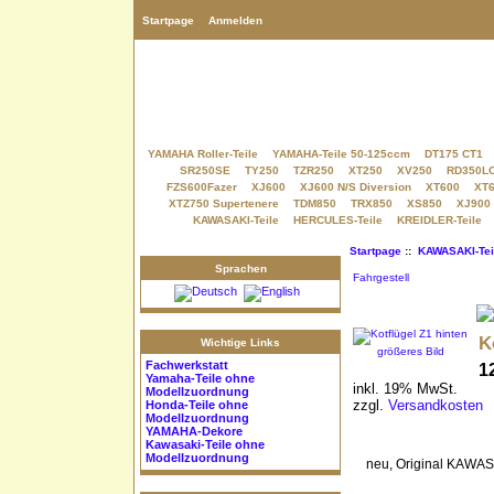
Startpage
Anmelden
YAMAHA Roller-Teile
YAMAHA-Teile 50-125ccm
DT175 CT1
SR250SE
TY250
TZR250
XT250
XV250
RD350L
FZS600Fazer
XJ600
XJ600 N/S Diversion
XT600
XT6
XTZ750 Supertenere
TDM850
TRX850
XS850
XJ900
KAWASAKI-Teile
HERCULES-Teile
KREIDLER-Teile
Startpage
::
KAWASAKI-Tei
Sprachen
Fahrgestell
K
Wichtige Links
größeres Bild
Fachwerkstatt
1
Yamaha-Teile
ohne
inkl. 19% MwSt.
Modellzuordnung
zzgl.
Versandkosten
Honda-Teile
ohne
Modellzuordnung
YAMAHA-Dekore
Kawasaki-Teile
ohne
Modellzuordnung
neu, Original KAWA