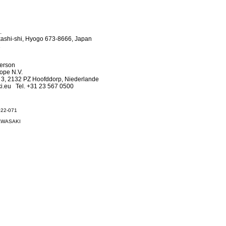
.
kashi-shi, Hyogo 673-8666, Japan
1
Person
ope N.V.
 3, 2132 PZ Hoofddorp, Niederlande
i.eu Tel. +31 23 567 0500
022-071
KAWASAKI