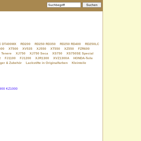
X DT400MX
RD200
RD250 RD350
RD250 RD400
RD250LC
500
XT500
XV535
XJ550
XT550
XZ550
FZR600
 Tenere
XJ750
XJ750 Seca
XS750
XS750SE Special
R
FJ1100
FJ1200
XJR1300
XVZ1300A
HONDA-Teile
ger & Zubehör
Lackstifte in Originalfarben
Kleinteile