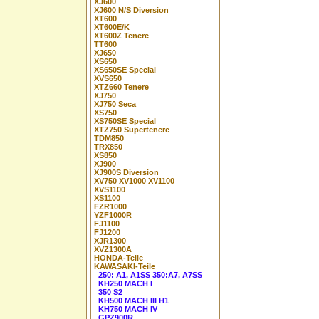
XJ600
XJ600 N/S Diversion
XT600
XT600E/K
XT600Z Tenere
TT600
XJ650
XS650
XS650SE Special
XVS650
XTZ660 Tenere
XJ750
XJ750 Seca
XS750
XS750SE Special
XTZ750 Supertenere
TDM850
TRX850
XS850
XJ900
XJ900S Diversion
XV750 XV1000 XV1100
XVS1100
XS1100
FZR1000
YZF1000R
FJ1100
FJ1200
XJR1300
XVZ1300A
HONDA-Teile
KAWASAKI-Teile
250: A1, A1SS 350:A7, A7SS
KH250 MACH I
350 S2
KH500 MACH III H1
KH750 MACH IV
GPZ900R